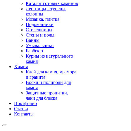
Каталог готовых каминов
Лестницы, ступени,
колонны
Мозаика, плитка
Подоконники
Столешницы
Стены и полы
Ванны
Умывальники
Барбекю
Курны из натурального
камня
Химия
Клей для камня, мрамора
и гранита
Воски и полироли для
камня
Защитные пропитки,
лаки для блеска
Портфолио
Статьи
Контакты