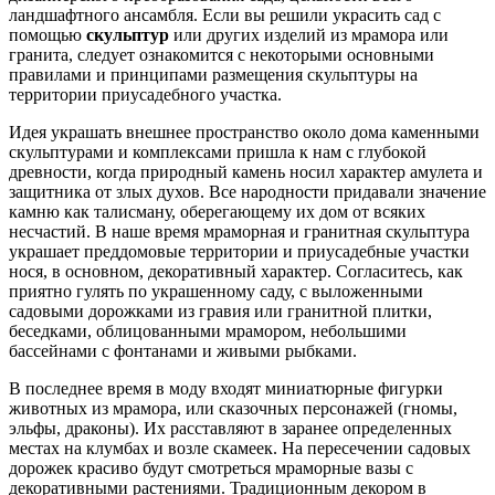
ландшафтного ансамбля. Если вы решили украсить сад с
помощью
скульптур
или других изделий из мрамора или
гранита, следует ознакомится с некоторыми основными
правилами и принципами размещения скульптуры на
территории приусадебного участка.
Идея украшать внешнее пространство около дома каменными
скульптурами и комплексами пришла к нам с глубокой
древности, когда природный камень носил характер амулета и
защитника от злых духов. Все народности придавали значение
камню как талисману, оберегающему их дом от всяких
несчастий. В наше время мраморная и гранитная скульптура
украшает преддомовые территории и приусадебные участки
нося, в основном, декоративный характер. Согласитесь, как
приятно гулять по украшенному саду, с выложенными
садовыми дорожками из гравия или гранитной плитки,
беседками, облицованными мрамором, небольшими
бассейнами с фонтанами и живыми рыбками.
В последнее время в моду входят миниатюрные фигурки
животных из мрамора, или сказочных персонажей (гномы,
эльфы, драконы). Их расставляют в заранее определенных
местах на клумбах и возле скамеек. На пересечении садовых
дорожек красиво будут смотреться мраморные вазы с
декоративными растениями. Традиционным декором в