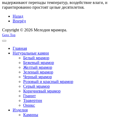
выдерживают перепады температур, воздействие влаги, и
гарантированно простоят целые десятилетия.
Назад
Вперёд
Copyright © 2026 Мелодия мрамора.
Goto Top
Главная
Натуральные камни
Белый мрамор
Бежевый мрамор
Желтый мрамор
Зеленый мрамор
Черный мрамор
Розовый и красный мрамор
Серый мрамор
Коричневый мрамор
Гранит
Травертин
Оникс
Изделия
Камины