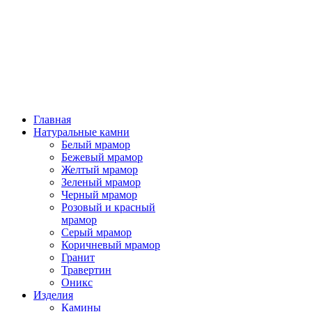
Главная
Натуральные камни
Белый мрамор
Бежевый мрамор
Желтый мрамор
Зеленый мрамор
Черный мрамор
Розовый и красный
мрамор
Серый мрамор
Коричневый мрамор
Гранит
Травертин
Оникс
Изделия
Камины