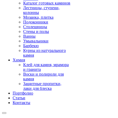
Каталог готовых каминов
Лестницы, ступени,
колонны
Мозаика, плитка
Подоконники
Столешницы
Стены и полы
Ванны
Умывальники
Барбекю
Курны из натурального
камня
Химия
Клей для камня, мрамора
и гранита
Воски и полироли для
камня
Защитные пропитки,
лаки для блеска
Портфолио
Статьи
Контакты