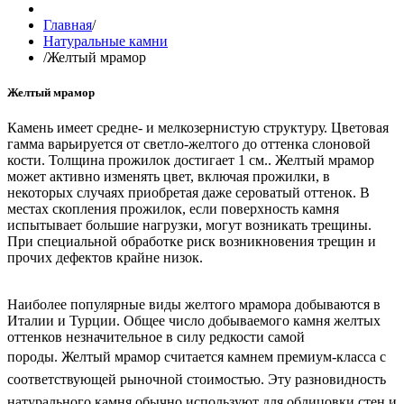
Главная
/
Натуральные камни
/
Желтый мрамор
Желтый мрамор
Камень имеет средне- и мелкозернистую структуру. Цветовая
гамма варьируется от светло-желтого до оттенка слоновой
кости. Толщина прожилок достигает 1 см.. Желтый мрамор
может активно изменять цвет, включая прожилки, в
некоторых случаях приобретая даже сероватый оттенок. В
местах скопления прожилок, если поверхность камня
испытывает большие нагрузки, могут возникать трещины.
При специальной обработке риск возникновения трещин и
прочих дефектов крайне низок.
Наиболее популярные виды желтого мрамора добываются в
Италии и Турции. Общее число добываемого камня желтых
оттенков незначительное в силу редкости самой
породы.
Желтый мрамор считается камнем премиум-класса с
соответствующей рыночной стоимостью. Эту разновидность
натурального камня обычно используют для облицовки стен и