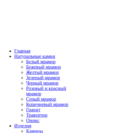
Главная
Натуральные камни
Белый мрамор
Бежевый мрамор
Желтый мрамор
Зеленый мрамор
Черный мрамор
Розовый и красный
мрамор
Серый мрамор
Коричневый мрамор
Гранит
Травертин
Оникс
Изделия
Камины