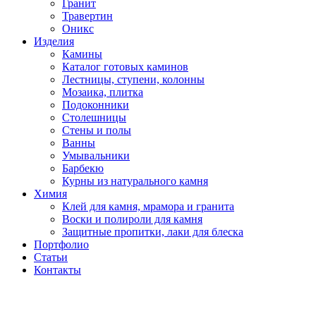
Гранит
Травертин
Оникс
Изделия
Камины
Каталог готовых каминов
Лестницы, ступени, колонны
Мозаика, плитка
Подоконники
Столешницы
Стены и полы
Ванны
Умывальники
Барбекю
Курны из натурального камня
Химия
Клей для камня, мрамора и гранита
Воски и полироли для камня
Защитные пропитки, лаки для блеска
Портфолио
Статьи
Контакты