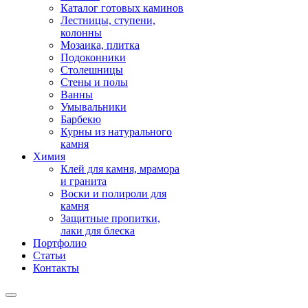
Каталог готовых каминов
Лестницы, ступени,
колонны
Мозаика, плитка
Подоконники
Столешницы
Стены и полы
Ванны
Умывальники
Барбекю
Курны из натурального
камня
Химия
Клей для камня, мрамора
и гранита
Воски и полироли для
камня
Защитные пропитки,
лаки для блеска
Портфолио
Статьи
Контакты