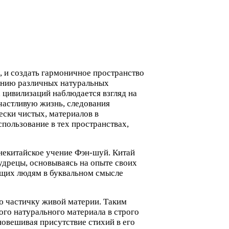
 и создать гармоничное пространство
ванию различных натуральных
 цивилизаций наблюдается взгляд на
счастливую жизнь, следования
ески чистых, материалов в
пользование в тех пространствах,
некитайское учение Фэн-шуй. Китай
удрецы, основываясь на опыте своих
ющих людям в буквальном смысле
ю частичку живой материи. Таким
ого натурального материала в строго
новешивая присутствие стихий в его