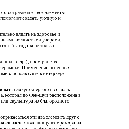
торая разделяет все элементы
а помогают создать уютную и
ельно влиять на здоровье и
лавными волнистыми узорами,
разно благодаря не только
ники, и др.), пространство
з керамики. Применение огненных
имер, используйте в интерьере
овать плохую энергию и создать
ва, которая по Фэн-шуй расположена в
 или скульптура из благородного
оприкасаться эти два элемента друг с
анавливаете столешницу из мрамора на
цу ствить нельзя. Это продиктовано