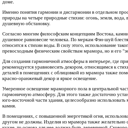
доме.
Именно понятия гармонии и дисгармонии в отдельном прос
природы на четыре природные стихии: огонь, земля, вода,
душевную обстановку.
Согласно многим философским концепциям Востока, камни 
душевное равновесие человека. По меркам Фэн-шуй блест
относится к стихии воды. В силу этого, использование тако
превосходным физическим свойствам мрамора, но и его "э
Для создания гармоничной атмосферы в интерьере, где при
рекомендуется уравновесить декором, относящимся к стих
деталей в помещениях с облицовкой из мрамора также пом
красно-оранжевый декор и яркое освещение.
Умеренное освещение мраморного пола в центральной част
гармоничную атмосферу. Для этого также достаточно устан
юго-восточной части здания, целесообразно использовать 
камня.
В помещениях, с повышенной энергетикой огня, использова
другом не должны. Изделия из мрамора также желательно с
кухне, то основа для нее должна быть деревянной. Сковор