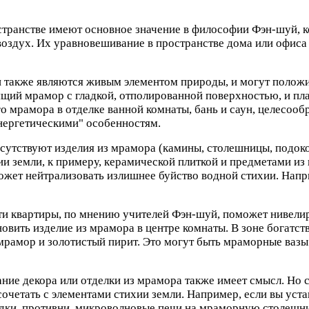
транстве имеют основное значение в философии Фэн-шуй, ко
 воздух. Их уравновешивание в пространстве дома или офис
также являются живым элементом природы, и могут положит
ящий мрамор с гладкой, отполированной поверхностью, и п
го мрамора в отделке ванной комнаты, бань и саун, целесооб
нергетическими" особенностям.
сутствуют изделия из мрамора (камины, столешницы, подокон
ии земли, к примеру, керамической плиткой и предметами и
ожет нейтрализовать излишнее буйство водной стихии. Напр
и квартиры, по мнению учителей Фэн-шуй, поможет нивелир
овить изделие из мрамора в центре комнаты. В зоне богатст
мрамор и золотистый пирит. Это могут быть мраморные вазы
ние декора или отделки из мрамора также имеет смысл. Но с
очетать с элементами стихии земли. Например, если вы уст
одки, противни, микроволновые печи на мраморную столешни