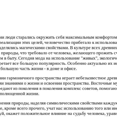
ции люди старались окружить себя максимальным комфортом,
 реализации этих целей, человечество прибегало к использо
аделялись магическими свойствами. В культуре всех древних
у природы, что требовало от человека, желающего прожить 
 в быту. Сегодня мода на использование "живых", экологич
етает все большую популярность. Особенно актуально их ис
большую часть жизни - в доме и офисе.
ии гармоничного пространства играет небезызвестное древ
и знаниями о жизни и освоении пространства. Восточные м
редают из поколения в поколения комплекс советов, помога
и полноценной жизни.
чения природы, наделяя символическими свойствами кажду
, кроме всего прочего, учат нас использованию того или ин
й, окажет положительное влияние на судьбу человека, урав