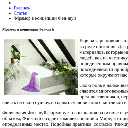
Главная
/
Статьи
/
Мрамор в концепции Фэн-шуй
Мрамор в концепции Фэн-шуй
Еще на заре цивилиза
в среде обитания. Для
материалов, которые н
людей, как на частичк
определенным правилам
повседневности приобр
которые окружают нас 
Свою роль в налаживан
славится многовековым
предшественников, пе
влиять на свою судьбу, создавать условия для счастливой 
Философия Фэн-шуй формирует свои знания на основе изу
образом, Фэн-шуй создает комплекс знаний о Мире, которые
определенных местах. Подобная практика, согласно Фэн-шу