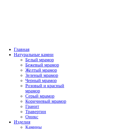
Главная
Натуральные камни
Белый мрамор
Бежевый мрамор
Желтый мрамор
Зеленый мрамор
Черный мрамор
Розовый и красный
мрамор
Серый мрамор
Коричневый мрамор
Гранит
Травертин
Оникс
Изделия
Камины