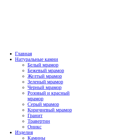
Главная
Натуральные камни
Белый мрамор
Бежевый мрамор
Желтый мрамор
Зеленый мрамор
Черный мрамор
Розовый и красный
мрамор
Серый мрамор
Коричневый мрамор
Гранит
Травертин
Оникс
Изделия
Камины