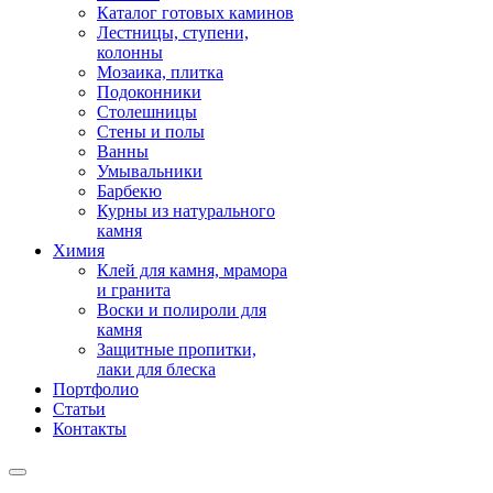
Каталог готовых каминов
Лестницы, ступени,
колонны
Мозаика, плитка
Подоконники
Столешницы
Стены и полы
Ванны
Умывальники
Барбекю
Курны из натурального
камня
Химия
Клей для камня, мрамора
и гранита
Воски и полироли для
камня
Защитные пропитки,
лаки для блеска
Портфолио
Статьи
Контакты