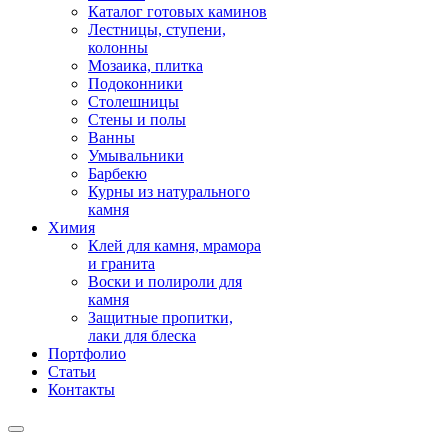
Каталог готовых каминов
Лестницы, ступени,
колонны
Мозаика, плитка
Подоконники
Столешницы
Стены и полы
Ванны
Умывальники
Барбекю
Курны из натурального
камня
Химия
Клей для камня, мрамора
и гранита
Воски и полироли для
камня
Защитные пропитки,
лаки для блеска
Портфолио
Статьи
Контакты