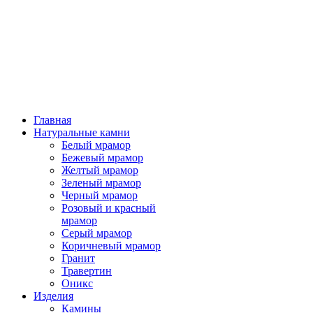
Главная
Натуральные камни
Белый мрамор
Бежевый мрамор
Желтый мрамор
Зеленый мрамор
Черный мрамор
Розовый и красный
мрамор
Серый мрамор
Коричневый мрамор
Гранит
Травертин
Оникс
Изделия
Камины