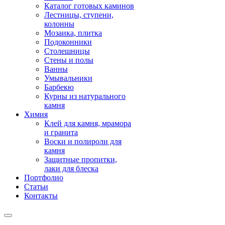
Каталог готовых каминов
Лестницы, ступени,
колонны
Мозаика, плитка
Подоконники
Столешницы
Стены и полы
Ванны
Умывальники
Барбекю
Курны из натурального
камня
Химия
Клей для камня, мрамора
и гранита
Воски и полироли для
камня
Защитные пропитки,
лаки для блеска
Портфолио
Статьи
Контакты