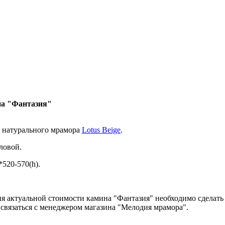
па "Фантазия"
з натурального мрамора
Lotus Beige
.
ловой.
520-570(h).
я актуальной стоимости камина "Фантазия" необходимо сделать
 связаться с менеджером магазина "Мелодия мрамора".