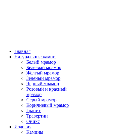
Главная
Натуральные камни
Белый мрамор
Бежевый мрамор
Желтый мрамор
Зеленый мрамор
Черный мрамор
Розовый и красный
мрамор
Серый мрамор
Коричневый мрамор
Гранит
Травертин
Оникс
Изделия
Камины