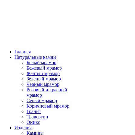
Главная
Натуральные камни
Белый мрамор
Бежевый мрамор
Желтый мрамор
Зеленый мрамор
Черный мрамор
Розовый и красный
мрамор
Серый мрамор
Коричневый мрамор
Гранит
Травертин
Оникс
Изделия
Камины