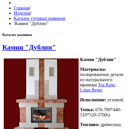
Главная
/
Изделия
/
Каталог готовых каминов
/
Камин "Дублин"
Каталог каминов
Камин "Дублин"
Камин "Дублин"
Материалы:
полированные детали
из натурального
мрамора
Tea Rose
,
Lotus Beige
.
Исполнение:
угловой.
Топка:
670-700*440-
510*520-570(h).
Топливо:
древесина.