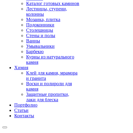
Каталог готовых каминов
Лестницы, ступени,
колонны
Мозаика, плитка
Подоконники
Столешницы
Стены и полы
Ванны
Умывальники
Барбекю
Курны из натурального
камня
Химия
Клей для камня, мрамора
и гранита
Воски и полироли для
камня
Защитные пропитки,
лаки для блеска
Портфолио
Статьи
Контакты